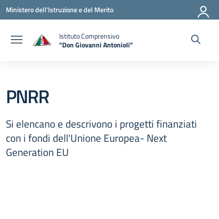
Vai ai contenuti
Vai al menu di navigazione
Vai al footer
Ministero dell'Istruzione e del Merito
Istituto Comprensivo
"Don Giovanni Antonioli"
— Visita la pagina iniziale della scuola
PNRR
Si elencano e descrivono i progetti finanziati
con i fondi dell'Unione Europea- Next
Generation EU