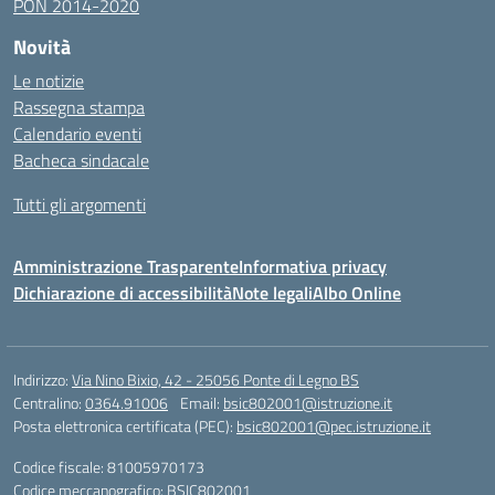
PON 2014-2020
Novità
Le notizie
Rassegna stampa
Calendario eventi
Bacheca sindacale
Tutti gli argomenti
Amministrazione Trasparente
Informativa privacy
Dichiarazione di accessibilità
Note legali
Albo Online
Indirizzo:
Via Nino Bixio, 42 - 25056 Ponte di Legno BS
Centralino:
0364.91006
Email:
bsic802001@istruzione.it
Posta elettronica certificata (PEC):
bsic802001@pec.istruzione.it
Codice fiscale: 81005970173
Codice meccanografico:
BSIC802001