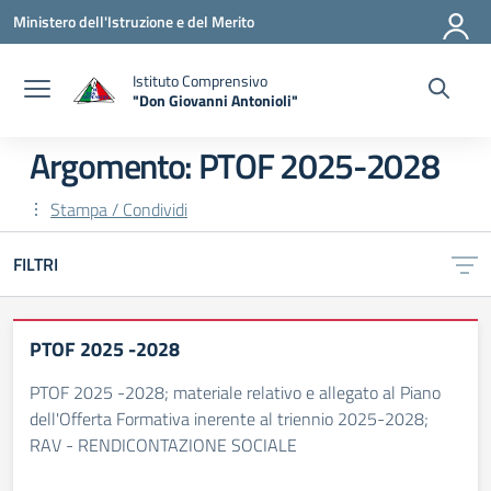
Vai ai contenuti
Vai al menu di navigazione
Vai al footer
Ministero dell'Istruzione e del Merito
Istituto Comprensivo
"Don Giovanni Antonioli"
— Visita la pagina iniziale della scuola
Argomento: PTOF 2025-2028
Stampa / Condividi
FILTRI
PTOF 2025 -2028
PTOF 2025 -2028; materiale relativo e allegato al Piano
dell'Offerta Formativa inerente al triennio 2025-2028;
RAV - RENDICONTAZIONE SOCIALE