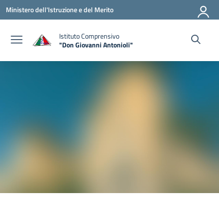
Vai ai contenuti
Vai al menu di navigazione
Vai al footer
Ministero dell'Istruzione e del Merito
Istituto Comprensivo
"Don Giovanni Antonioli"
— Visita la pagina iniziale della scuola