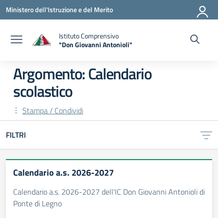
Vai ai contenuti
Vai al menu di navigazione
Vai al footer
Ministero dell'Istruzione e del Merito
Istituto Comprensivo
"Don Giovanni Antonioli"
— Visita la pagina iniziale della scuola
Argomento: Calendario
scolastico
Stampa / Condividi
FILTRI
Calendario a.s. 2026-2027
Calendario a.s. 2026-2027 dell'IC Don Giovanni Antonioli di
Ponte di Legno