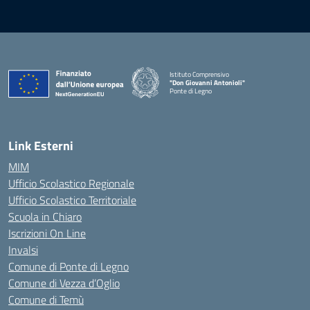
Istituto Comprensivo
"Don Giovanni Antonioli"
Ponte di Legno
— Visita la pagina iniziale della scuola
Link Esterni
MIM
Ufficio Scolastico Regionale
Ufficio Scolastico Territoriale
Scuola in Chiaro
Iscrizioni On Line
Invalsi
Comune di Ponte di Legno
Comune di Vezza d’Oglio
Comune di Temù