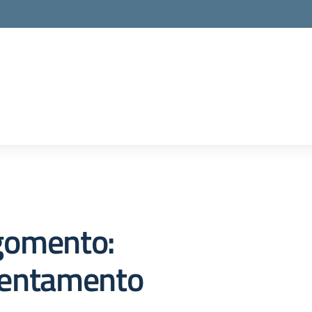
la scuola
gomento:
ientamento