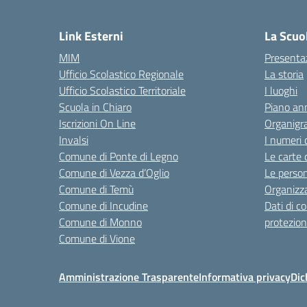
— 
Link Esterni
La Scuo
MIM
Presenta
Ufficio Scolastico Regionale
La storia
Ufficio Scolastico Territoriale
I luoghi
Scuola in Chiaro
Piano ann
Iscrizioni On Line
Organig
Invalsi
I numeri 
Comune di Ponte di Legno
Le carte 
Comune di Vezza d’Oglio
Le perso
Comune di Temù
Organizz
Comune di Incudine
Dati di c
Comune di Monno
protezion
Comune di Vione
Amministrazione Trasparente
Informativa privacy
Dic