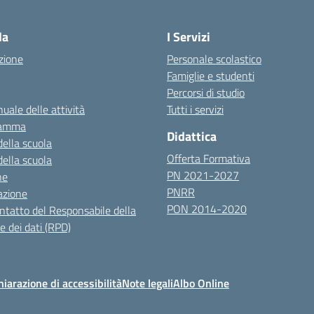
Visita la pagina iniziale della scuola
la
I Servizi
zione
Personale scolastico
Famiglie e studenti
Percorsi di studio
uale delle attività
Tutti i servizi
ramma
Didattica
della scuola
Offerta Formativa
della scuola
PN 2021-2027
ne
PNRR
azione
PON 2014-2020
ontatto del Responsabile della
e dei dati (RPD)
hiarazione di accessibilità
Note legali
Albo Online