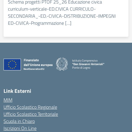
Schema progetti PTOF 25_26 Educazione civica
curriculum-verticale-ED.CIVICA CURRICULO-
SECONDARIA_-ED.-CIVICA-DISTRIBUZIONE-IMPEGNI
ED-CIVICA-Programmazione […]
Istituto Comprensivo
"Don Giovanni Antonioli"
Ponte di Legno
— Visita la pagina iniziale della scuola
Link Esterni
MIM
Ufficio Scolastico Regionale
Ufficio Scolastico Territoriale
Scuola in Chiaro
Iscrizioni On Line