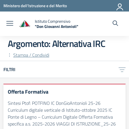
Vai ai contenuti
Vai al menu di navigazione
Vai al footer
Ministero dell'Istruzione e del Merito
Istituto Comprensivo
"Don Giovanni Antonioli"
— Visita la pagina iniziale della scuola
Argomento: Alternativa IRC
Stampa / Condividi
FILTRI
Offerta Formativa
Sintesi Ptof: POTFINO IC DonGioAntonioli 25-26
Curriculum digitale verticale di Istituto-ottobre 2025 IC
Ponte di Legno – Curriculum Digitale Offerta Formativa
specifica a.s. 2025-2026 VIAGGI DI ISTRUZIONE_25-26