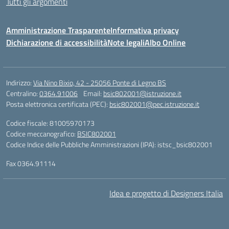
Tutti gli argomenti
Amministrazione Trasparente
Informativa privacy
Dichiarazione di accessibilità
Note legali
Albo Online
Indirizzo:
Via Nino Bixio, 42 - 25056 Ponte di Legno BS
Centralino:
0364.91006
Email:
bsic802001@istruzione.it
Posta elettronica certificata (PEC):
bsic802001@pec.istruzione.it
Codice fiscale: 81005970173
Codice meccanografico:
BSIC802001
Codice Indice delle Pubbliche Amministrazioni (IPA): istsc_bsic802001
Fax 0364.91114
Idea e progetto di Designers Italia