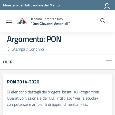
Vai ai contenuti
Vai al menu di navigazione
Vai al footer
Ministero dell'Istruzione e del Merito
Istituto Comprensivo
"Don Giovanni Antonioli"
— Visita la pagina iniziale della scuola
Argomento: PON
Stampa / Condividi
FILTRI
PON 2014-2020
Si elencano dettagli dei progetti basati sul Programma
Operativo Nazionale del M.I., intitolato "Per la scuola-
competenze e ambienti di apprendimento" FSE.