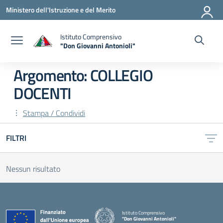
Vai ai contenuti
Vai al menu di navigazione
Vai al footer
Ministero dell'Istruzione e del Merito
Istituto Comprensivo
"Don Giovanni Antonioli"
— Visita la pagina iniziale della scuola
Argomento: COLLEGIO
DOCENTI
Stampa / Condividi
FILTRI
Nessun risultato
Istituto Comprensivo
"Don Giovanni Antonioli"