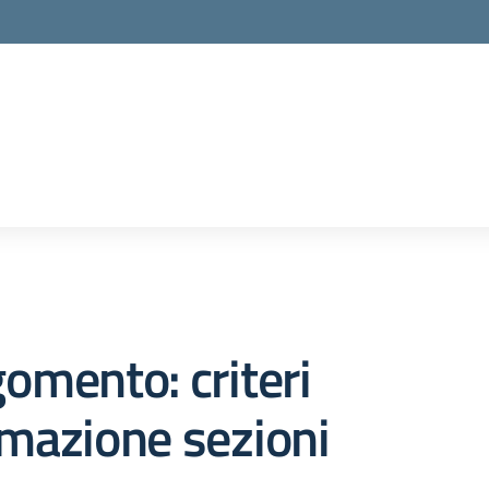
la scuola
omento: criteri
mazione sezioni