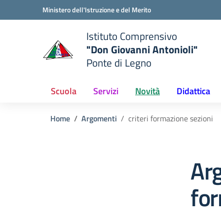
Vai ai contenuti
Vai al menu di navigazione
Vai al footer
Ministero dell'Istruzione e del Merito
Istituto Comprensivo
"Don Giovanni Antonioli"
Ponte di Legno
e della scuola
— Visita la pagina iniziale del
Scuola
Servizi
Novità
Didattica
Home
Argomenti
criteri formazione sezioni
Arg
for