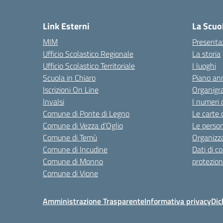
— 
Link Esterni
La Scuo
MIM
Presenta
Ufficio Scolastico Regionale
La storia
Ufficio Scolastico Territoriale
I luoghi
Scuola in Chiaro
Piano ann
Iscrizioni On Line
Organig
Invalsi
I numeri 
Comune di Ponte di Legno
Le carte 
Comune di Vezza d’Oglio
Le perso
Comune di Temù
Organizz
Comune di Incudine
Dati di c
Comune di Monno
protezion
Comune di Vione
Amministrazione Trasparente
Informativa privacy
Dic