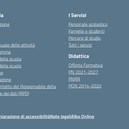
Visita la pagina iniziale della scuola
la
I Servizi
zione
Personale scolastico
Famiglie e studenti
Percorsi di studio
uale delle attività
Tutti i servizi
ramma
Didattica
della scuola
Offerta Formativa
della scuola
PN 2021-2027
ne
PNRR
azione
PON 2014-2020
ontatto del Responsabile della
e dei dati (RPD)
hiarazione di accessibilità
Note legali
Albo Online