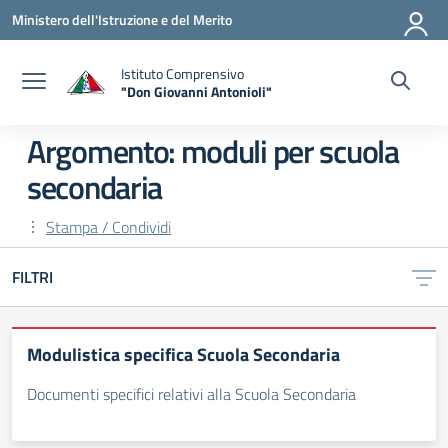
Vai ai contenuti
Vai al menu di navigazione
Vai al footer
Ministero dell'Istruzione e del Merito
Istituto Comprensivo
"Don Giovanni Antonioli"
— Visita la pagina iniziale della scuola
Argomento: moduli per scuola
secondaria
Stampa / Condividi
FILTRI
Modulistica specifica Scuola Secondaria
Documenti specifici relativi alla Scuola Secondaria