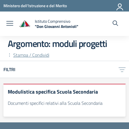
Vai ai contenuti
Vai al menu di navigazione
Vai al footer
Ministero dell'Istruzione e del Merito
Istituto Comprensivo
"Don Giovanni Antonioli"
— Visita la pagina iniziale della scuola
Argomento: moduli progetti
Stampa / Condividi
FILTRI
Modulistica specifica Scuola Secondaria
Documenti specifici relativi alla Scuola Secondaria