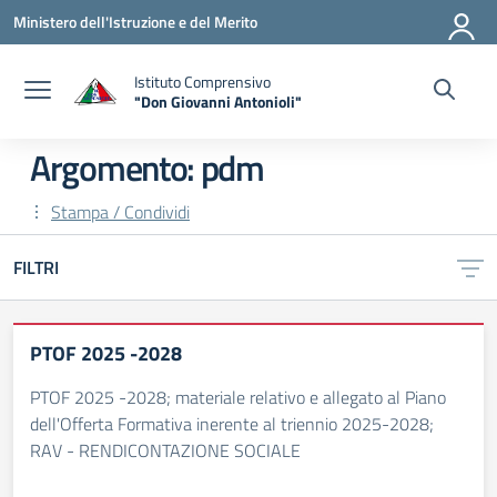
Vai ai contenuti
Vai al menu di navigazione
Vai al footer
Ministero dell'Istruzione e del Merito
Istituto Comprensivo
"Don Giovanni Antonioli"
— Visita la pagina iniziale della scuola
Argomento: pdm
Stampa / Condividi
FILTRI
PTOF 2025 -2028
PTOF 2025 -2028; materiale relativo e allegato al Piano
dell'Offerta Formativa inerente al triennio 2025-2028;
RAV - RENDICONTAZIONE SOCIALE