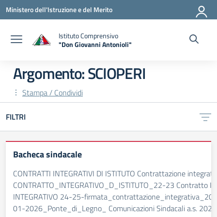
Vai ai contenuti
Vai al menu di navigazione
Vai al footer
Ministero dell'Istruzione e del Merito
Istituto Comprensivo
"Don Giovanni Antonioli"
— Visita la pagina iniziale della scuola
Argomento: SCIOPERI
Stampa / Condividi
FILTRI
Bacheca sindacale
CONTRATTI INTEGRATIVI DI ISTITUTO Contrattazione integrativ
CONTRATTO_INTEGRATIVO_D_ISTITUTO_22-23 Contratto Inte
INTEGRATIVO 24-25-firmata_contrattazione_integrativa
01-2026_Ponte_di_Legno_ Comunicazioni Sindacali a.s. 2025