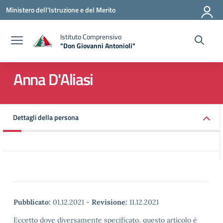
Vai ai contenuti
Vai al menu di navigazione
Vai al footer
Ministero dell'Istruzione e del Merito
Istituto Comprensivo
"Don Giovanni Antonioli"
— Visita la pagina iniziale della scuola
Anna D'Aliasi
Dettagli della persona
Pubblicato:
01.12.2021
-
Revisione:
11.12.2021
Eccetto dove diversamente specificato, questo articolo è