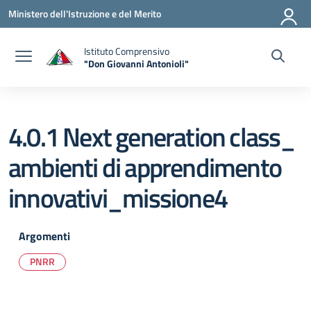
Vai ai contenuti
Vai al menu di navigazione
Vai al footer
Ministero dell'Istruzione e del Merito
Istituto Comprensivo
"Don Giovanni Antonioli"
— Visita la pagina iniziale della scuola
4.0.1 Next generation class_
ambienti di apprendimento
innovativi_missione4
Argomenti
PNRR