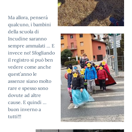
Ma allora, penserà
qualcuno, i bambini
della scuola di
Incudine saranno
sempre ammalati … E
invece no! Sfogliando
il registro si può ben
vedere come anche
quest’anno le
assenze siano molto
rare e spesso sono
dovute ad altre
cause. E quindi …
buon inverno a
tutti!!!