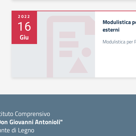
2022
16
Modulistica pe
esterni
Giu
Modulistica per P
tituto Comprensivo
Don Giovanni Antonioli"
onte di Legno