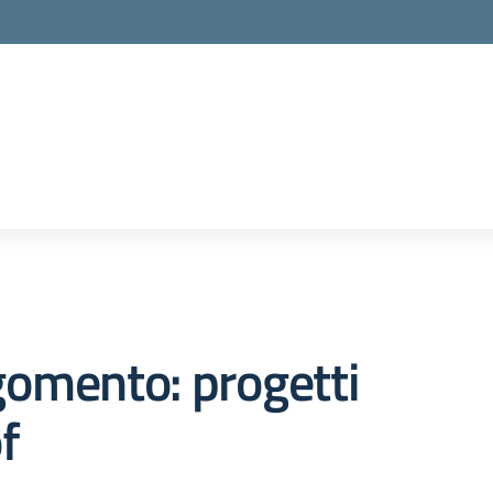
la scuola
omento: progetti
f