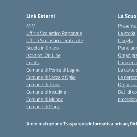
— 
Link Esterni
La Scuo
MIM
Presenta
Ufficio Scolastico Regionale
La storia
Ufficio Scolastico Territoriale
I luoghi
Scuola in Chiaro
Piano ann
Iscrizioni On Line
Organig
Invalsi
I numeri 
Comune di Ponte di Legno
Le carte 
Comune di Vezza d’Oglio
Le perso
Comune di Temù
Organizz
Comune di Incudine
Dati di c
Comune di Monno
protezion
Comune di Vione
Amministrazione Trasparente
Informativa privacy
Dic