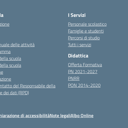
Visita la pagina iniziale della scuola
la
I Servizi
zione
Personale scolastico
Famiglie e studenti
Percorsi di studio
uale delle attività
Tutti i servizi
ramma
Didattica
della scuola
Offerta Formativa
della scuola
PN 2021-2027
ne
PNRR
azione
PON 2014-2020
ontatto del Responsabile della
e dei dati (RPD)
hiarazione di accessibilità
Note legali
Albo Online