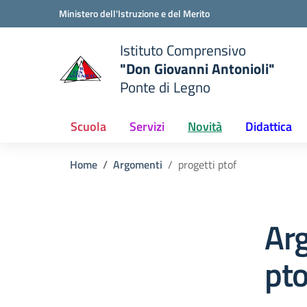
Vai ai contenuti
Vai al menu di navigazione
Vai al footer
Ministero dell'Istruzione e del Merito
Istituto Comprensivo
"Don Giovanni Antonioli"
Ponte di Legno
e della scuola
— Visita la pagina iniziale del
Scuola
Servizi
Novità
Didattica
Home
Argomenti
progetti ptof
Arg
pto