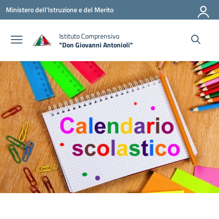
Vai ai contenuti
Vai al menu di navigazione
Vai al footer
Ministero dell'Istruzione e del Merito
Istituto Comprensivo
"Don Giovanni Antonioli"
— Visita la pagina iniziale della scuola