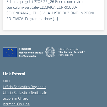
Schema progetti PTOF 25_26 Educazione civica
curriculum-verticale-ED.CIVICA CURRICULO-
SECONDARIA_-ED.-CIVICA-DISTRIBUZIONE-IMPEGNI
ED-CIVICA-Programmazione […]
Istituto Comprensivo
"Don Giovanni Antonioli"
Ponte di Legno
— Visita la pagina iniziale della scuola
Link Esterni
MIM
Ufficio Scolastico Regionale
Ufficio Scolastico Territoriale
Scuola in Chiaro
Iscrizioni On Line