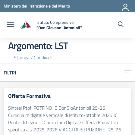
Vai ai contenuti
Vai al menu di navigazione
Vai al footer
Ministero dell'Istruzione e del Merito
Istituto Comprensivo
"Don Giovanni Antonioli"
— Visita la pagina iniziale della scuola
Argomento: LST
Stampa / Condividi
FILTRI
Offerta Formativa
Sintesi Ptof: POTFINO IC DonGioAntonioli 25-26
Curriculum digitale verticale di Istituto-ottobre 2025 IC
Ponte di Legno – Curriculum Digitale Offerta Formativa
specifica a.s. 2025-2026 VIAGGI DI ISTRUZIONE_25-26