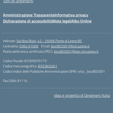
Tutti gli argomenti
Amministrazione Trasparente
Informativa privacy
Dichiarazione di accessibilità
Note legali
Albo Online
Indirizzo:
Via Nino Bixio, 42 - 25056 Ponte di Legno BS
Centralino:
0364.91006
Email:
bsic802001@istruzione.it
Posta elettronica certificata (PEC):
bsic802001@pec.istruzione.it
Codice fiscale: 81005970173
Codice meccanografico:
BSIC802001
Codice Indice delle Pubbliche Amministrazioni (IPA): istsc_bsic802001
Fax 0364.91114
Idea e progetto di Designers Italia