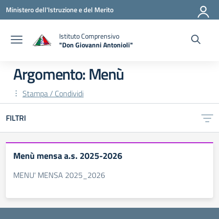
Vai ai contenuti
Vai al menu di navigazione
Vai al footer
Ministero dell'Istruzione e del Merito
Istituto Comprensivo
"Don Giovanni Antonioli"
— Visita la pagina iniziale della scuola
Argomento: Menù
Stampa / Condividi
FILTRI
Menù mensa a.s. 2025-2026
MENU' MENSA 2025_2026