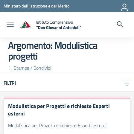
Vai ai contenuti
Vai al menu di navigazione
Vai al footer
Ministero dell'Istruzione e del Merito
Istituto Comprensivo
"Don Giovanni Antonioli"
— Visita la pagina iniziale della scuola
Argomento: Modulistica
progetti
Stampa / Condividi
FILTRI
Modulistica per Progetti e richieste Esperti
esterni
Modulistica per Progetti e richieste Esperti esterni