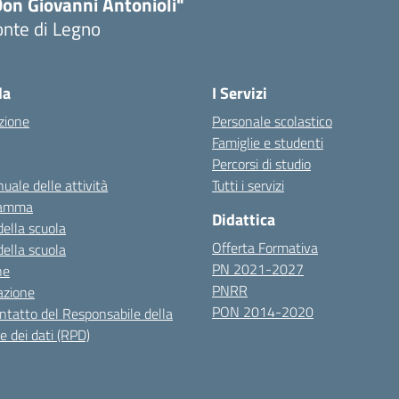
Don Giovanni Antonioli"
onte di Legno
Visita la pagina iniziale della scuola
la
I Servizi
zione
Personale scolastico
Famiglie e studenti
Percorsi di studio
uale delle attività
Tutti i servizi
ramma
Didattica
della scuola
Offerta Formativa
della scuola
PN 2021-2027
ne
PNRR
azione
PON 2014-2020
ontatto del Responsabile della
e dei dati (RPD)