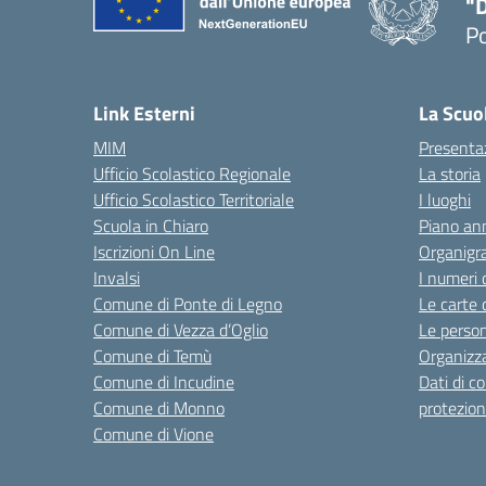
"
P
— 
Link Esterni
La Scuo
MIM
Presenta
Ufficio Scolastico Regionale
La storia
Ufficio Scolastico Territoriale
I luoghi
Scuola in Chiaro
Piano ann
Iscrizioni On Line
Organig
Invalsi
I numeri 
Comune di Ponte di Legno
Le carte 
Comune di Vezza d’Oglio
Le perso
Comune di Temù
Organizz
Comune di Incudine
Dati di c
Comune di Monno
protezion
Comune di Vione