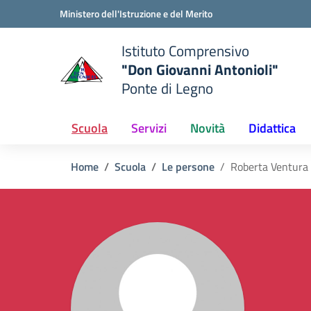
Vai ai contenuti
Vai al menu di navigazione
Vai al footer
Ministero dell'Istruzione e del Merito
Istituto Comprensivo
"Don Giovanni Antonioli"
Ponte di Legno
e della scuola
— Visita la pagina iniziale del
Scuola
Servizi
Novità
Didattica
Home
Scuola
Le persone
Roberta Ventura