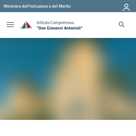
Vai ai contenuti
Vai al menu di navigazione
Vai al footer
Ministero dell'Istruzione e del Merito
Istituto Comprensivo
"Don Giovanni Antonioli"
— Visita la pagina iniziale della scuola