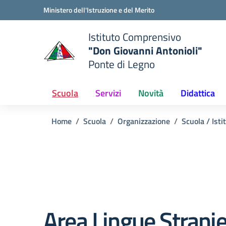
Vai ai contenuti
Vai al menu di navigazione
Vai al footer
Ministero dell'Istruzione e del Merito
Istituto Comprensivo
"Don Giovanni Antonioli"
Ponte di Legno
e della scuola
— Visita la pagina iniziale del
Scuola
Servizi
Novità
Didattica
Home
Scuola
Organizzazione
Scuola / Isti
Area Lingue Strani