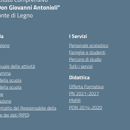
Don Giovanni Antonioli"
onte di Legno
Visita la pagina iniziale della scuola
la
I Servizi
zione
Personale scolastico
Famiglie e studenti
Percorsi di studio
uale delle attività
Tutti i servizi
ramma
Didattica
della scuola
Offerta Formativa
della scuola
PN 2021-2027
ne
PNRR
azione
PON 2014-2020
ontatto del Responsabile della
e dei dati (RPD)