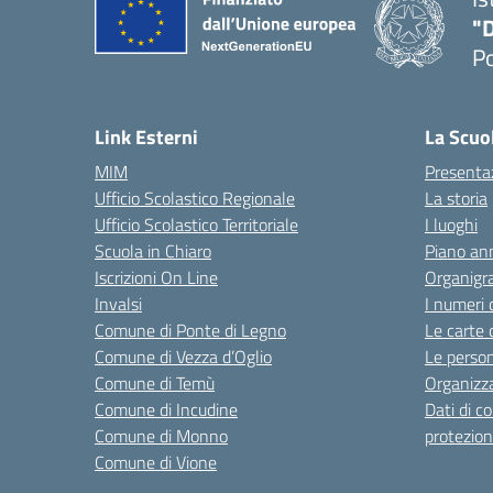
"
P
— 
Link Esterni
La Scuo
MIM
Presenta
Ufficio Scolastico Regionale
La storia
Ufficio Scolastico Territoriale
I luoghi
Scuola in Chiaro
Piano ann
Iscrizioni On Line
Organig
Invalsi
I numeri 
Comune di Ponte di Legno
Le carte 
Comune di Vezza d’Oglio
Le perso
Comune di Temù
Organizz
Comune di Incudine
Dati di c
Comune di Monno
protezion
Comune di Vione