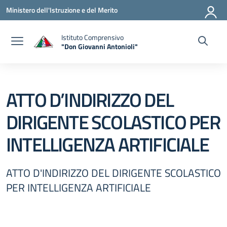
Vai ai contenuti
Vai al menu di navigazione
Vai al footer
Ministero dell'Istruzione e del Merito
Istituto Comprensivo
"Don Giovanni Antonioli"
— Visita la pagina iniziale della scuola
ATTO D’INDIRIZZO DEL
DIRIGENTE SCOLASTICO PER
INTELLIGENZA ARTIFICIALE
ATTO D'INDIRIZZO DEL DIRIGENTE SCOLASTICO
PER INTELLIGENZA ARTIFICIALE