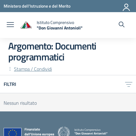
Vai ai contenuti
Vai al menu di navigazione
Vai al footer
Ministero dell'Istruzione e del Merito
Istituto Comprensivo
"Don Giovanni Antonioli"
— Visita la pagina iniziale della scuola
Argomento: Documenti
programmatici
Stampa / Condividi
FILTRI
Nessun risultato
Istituto Comprensivo
"Don Giovanni Antonioli"