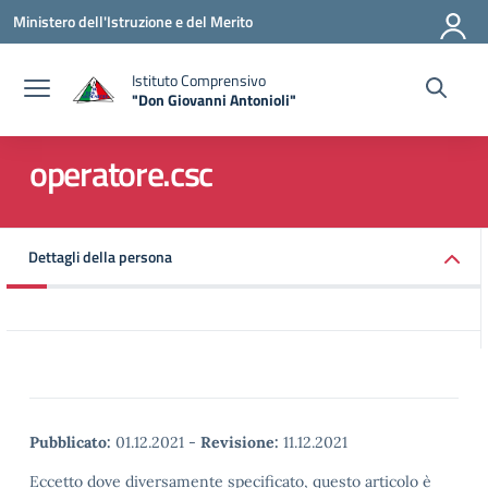
Vai ai contenuti
Vai al menu di navigazione
Vai al footer
Ministero dell'Istruzione e del Merito
Istituto Comprensivo
"Don Giovanni Antonioli"
— Visita la pagina iniziale della scuola
operatore.csc
Dettagli della persona
Pubblicato:
01.12.2021
-
Revisione:
11.12.2021
Eccetto dove diversamente specificato, questo articolo è