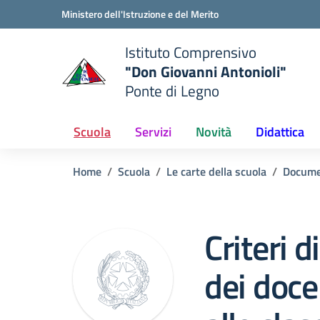
Vai ai contenuti
Vai al menu di navigazione
Vai al footer
Ministero dell'Istruzione e del Merito
Istituto Comprensivo
"Don Giovanni Antonioli"
Ponte di Legno
e della scuola
— Visita la pagina iniziale del
Scuola
Servizi
Novità
Didattica
Home
Scuola
Le carte della scuola
Docume
Criteri 
dei docen