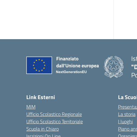
Is
"
P
— 
Link Esterni
La Scuo
MIM
Presenta
Ufficio Scolastico Regionale
La storia
Ufficio Scolastico Territoriale
I luoghi
Scuola in Chiaro
Piano ann
Iscrizioni On Line
Organig