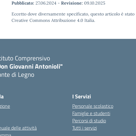
Pubblicato:
27.06.2024
-
Revisione:
09.10.2025
Eccetto dove diversamente specificato, questo articolo è stato 
Creative Commons Attribuzione 4.0 Italia.
tituto Comprensivo
Don Giovanni Antonioli"
onte di Legno
Visita la pagina iniziale della scuola
la
I Servizi
zione
Personale scolastico
Famiglie e studenti
Percorsi di studio
uale delle attività
Tutti i servizi
ramma