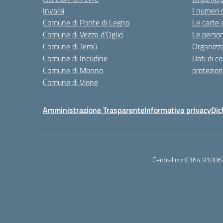
Invalsi
I numeri 
Comune di Ponte di Legno
Le carte 
Comune di Vezza d’Oglio
Le perso
Comune di Temù
Organizz
Comune di Incudine
Dati di c
Comune di Monno
protezion
Comune di Vione
Amministrazione Trasparente
Informativa privacy
Dic
Centralino:
0364.91006