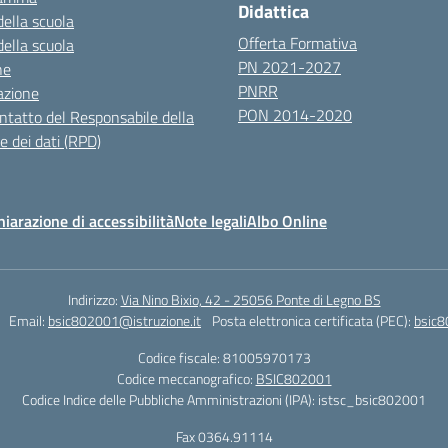
Didattica
della scuola
Offerta Formativa
della scuola
PN 2021-2027
ne
PNRR
azione
PON 2014-2020
ontatto del Responsabile della
e dei dati (RPD)
hiarazione di accessibilità
Note legali
Albo Online
Indirizzo:
Via Nino Bixio, 42 - 25056 Ponte di Legno BS
Email:
bsic802001@istruzione.it
Posta elettronica certificata (PEC):
bsic8
Codice fiscale: 81005970173
Codice meccanografico:
BSIC802001
Codice Indice delle Pubbliche Amministrazioni (IPA): istsc_bsic802001
Fax 0364.91114