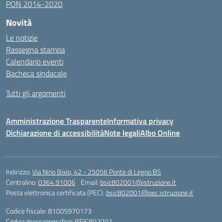
PON 2014-2020
Novità
Le notizie
Rassegna stampa
Calendario eventi
Bacheca sindacale
Tutti gli argomenti
Amministrazione Trasparente
Informativa privacy
Dichiarazione di accessibilità
Note legali
Albo Online
Indirizzo:
Via Nino Bixio, 42 - 25056 Ponte di Legno BS
Centralino:
0364.91006
Email:
bsic802001@istruzione.it
Posta elettronica certificata (PEC):
bsic802001@pec.istruzione.it
Codice fiscale: 81005970173
Codice meccanografico:
BSIC802001