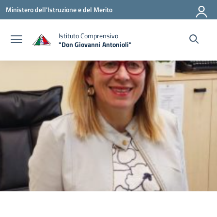
Vai ai contenuti
Vai al menu di navigazione
Vai al footer
Ministero dell'Istruzione e del Merito
Istituto Comprensivo
"Don Giovanni Antonioli"
— Visita la pagina iniziale della scuola