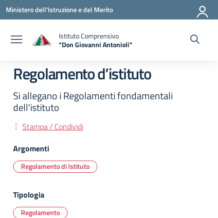
Vai ai contenuti
Vai al menu di navigazione
Vai al footer
Ministero dell'Istruzione e del Merito
Istituto Comprensivo
"Don Giovanni Antonioli"
— Visita la pagina iniziale della scuola
Regolamento d’istituto
Si allegano i Regolamenti fondamentali
dell'istituto
Stampa / Condividi
Argomenti
Regolamento di Istituto
Tipologia
Regolamento