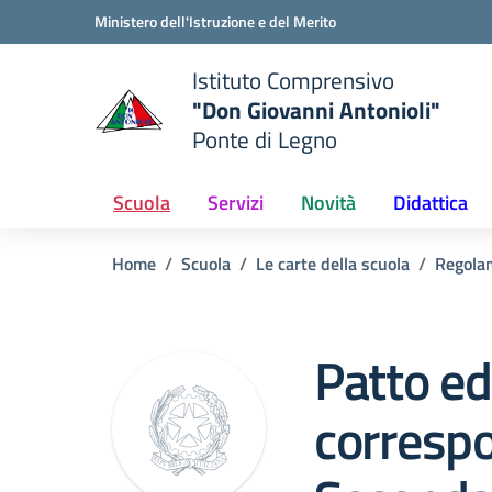
Vai ai contenuti
Vai al menu di navigazione
Vai al footer
Ministero dell'Istruzione e del Merito
Istituto Comprensivo
"Don Giovanni Antonioli"
Ponte di Legno
e della scuola
— Visita la pagina iniziale del
Scuola
Servizi
Novità
Didattica
Home
Scuola
Le carte della scuola
Regola
Patto ed
correspo