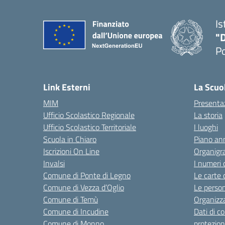
Is
"
P
— 
Link Esterni
La Scuo
MIM
Presenta
Ufficio Scolastico Regionale
La storia
Ufficio Scolastico Territoriale
I luoghi
Scuola in Chiaro
Piano ann
Iscrizioni On Line
Organig
Invalsi
I numeri 
Comune di Ponte di Legno
Le carte 
Comune di Vezza d’Oglio
Le perso
Comune di Temù
Organizz
Comune di Incudine
Dati di c
Comune di Monno
protezion