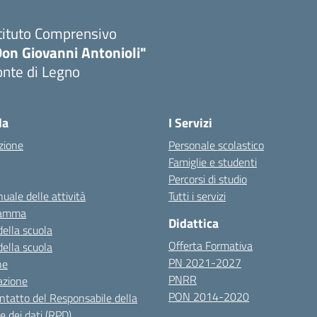
tituto Comprensivo
Don Giovanni Antonioli"
onte di Legno
Visita la pagina iniziale della scuola
la
I Servizi
zione
Personale scolastico
Famiglie e studenti
Percorsi di studio
uale delle attività
Tutti i servizi
ramma
Didattica
della scuola
Offerta Formativa
della scuola
PN 2021-2027
ne
PNRR
azione
PON 2014-2020
ontatto del Responsabile della
e dei dati (RPD)