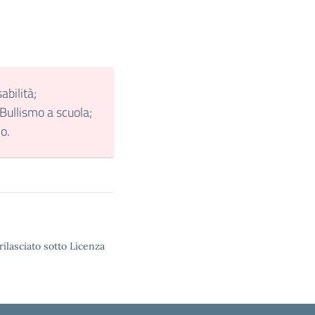
bilità;
Bullismo a scuola;
o.
rilasciato sotto Licenza