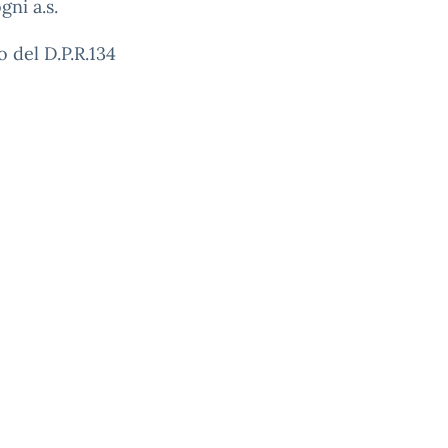
gni a.s.
o del D.P.R.134